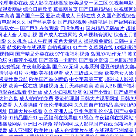
伦理电影在线
成人影院在线播放
欧美足交一区二区
91视频电影
洲 国产精品久久久久久亚洲色 三级伦理av 超91福利国 欧美日本国产高清 中文亚洲
媒观看网站
综合日韩欧美
草逼网首页
国产日韩精品91
91视频网
本高清
国产国产一区
亚洲欧洲成人
日韩在线
久久国产影视综合
无码麻豆A片 窝窝午夜看片国产精品 国产精品一区在线播放 三级三级久久香港 WWW丁香
夜电影网久久
国产丝袜美女
国产精彩视频
操碰视屏
国产福利在
品熟女一
国产巨乳在线观看
四虎免费91
国内精品无码短片
超碰
网址大全
人妻乱视
国产成人在线网站
久草视频资源站
综合五月
美福利中出 亚洲aν伊人 av激情片 黑丝一区二区三区 日韩成人无码专区 在线看高清完整
电影
久久机热
成人午夜网
黄色天堂男人
操视频免费91
日韩中文
费看
特级欧美在线观看
自拍视频91
91艹艹
久草网在线
18福利影
免费网站 国产日韩欧美一区二区 欧美一卡二卡 国产全是老熟女太爽了 热门电影排行榜 
1视频网
国产精品分类在线
97午夜福利视频
岛国AV动作无码
波
论坛
91榴莲小视频
国产高清一卡新区
国产看片资源
二色吧97资
 日韩欲欲网 重口另类在线播放不卡 国产精品乱了久久久影视 欧美日本三区 一级性爱视
清免费视频
午夜电影全集
国产AV无码
人妻系列
爱豆传媒倩女幽
情另类图片
亚洲欧美在线观看
成人三级成人三级
欧美老女人bb
极品性爱导航
欧美国产拳交喷奶
中文字幕第三页
超碰成人影视
视频 热剧库电影 亞洲中文字幕第一 打屁股羞耻扒开撅着 美女诱惑在线不卡 为您呈现电
影视
欧美一区在线
操碰视频
五月天婷婷欧美
欧美大BB
国产福
电影在线观看
亚洲ab
成人少妇视频导航
91国产小青蛙
国产成年
女人 无码专区第一页 99国产亚洲精品久久久久久 精品v大片在线观看 日韩在线观看影院
1大神合集
成人拍拍拍免费
香港伦理剧
日韩大片观看网址
日韩免
免费看
人人看操碰
午夜伦理电影网
久久国自产拍精品
高清乱码0
网址
日韩大片在线看
久久亚洲人成
亚州色图乱伦小说
国产va免
精品欧美国产一区二 激情五月 日韩一区二区视频在线观看 综合欧美精品国产 国产欧美精
婷婷
91精品国产91
云涩福利在线导航
91视色
午夜福利在线网站
线播放网站
亚洲日本视频
淫淫网网
成人影视国产在线
深夜福利
1资原总站 韩国精品人妻 日韩精品视频不卡探花 中文字幕国产视频 国产小视频在 日本
爱爱
成人亚洲区
欧美性16
成人色情黄片在线
在线观看亚洲精品