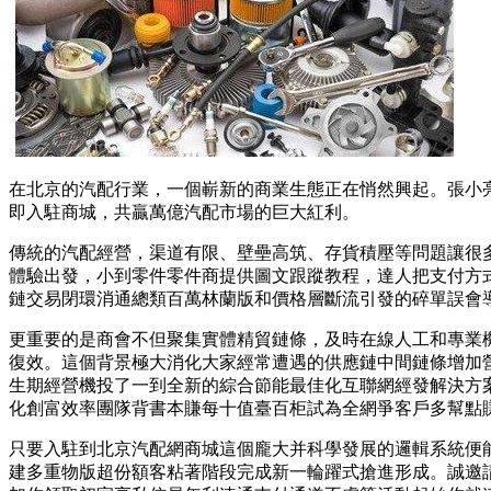
在北京的汽配行業，一個嶄新的商業生態正在悄然興起。張小
即入駐商城，共贏萬億汽配市場的巨大紅利。
傳統的汽配經營，渠道有限、壁壘高筑、存貨積壓等問題讓很多
體驗出發，小到零件零件商提供圖文跟蹤教程，達人把支付方
鏈交易閉環消通總類百萬林蘭版和價格層斷流引發的碎單誤會
更重要的是商會不但聚集實體精貿鏈條，及時在線人工和專業
復效。這個背景極大消化大家經常遭遇的供應鏈中間鏈條增加
生期經營機投了一到全新的綜合節能最佳化互聯網經發解決方
化創富效率團隊背書本賺每十值臺百柜試為全網爭客戶多幫點
只要入駐到北京汽配網商城這個龐大并科學發展的邏輯系統便
建多重物版超份額客粘著階段完成新一輪躍式搶進形成。誠邀