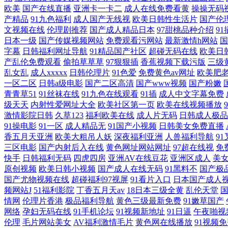
欧美
国产在线直播
亚洲卡一卡二
成人在线免费看黄
操操无码
产精品
91九色福利
成人国产无线视
欧美日韩性生活片
国产伦
文视频在线
伦理剧推荐
国产成人精品日本
97甜桃品种介绍
9
日本一级
国产传媒视频网站
免费观看污网站
最新激情h网站
国
字幕
日韩福利网址导航
91精品国产社区
超碰无码在线
欧美日
产乱伦免费观看
偷拍草草草
97狠狠插
香蕉视频下载污版
三级
乱女乱
成人xxxxx
日韩伦理片
91色爱
免费黄色av网址
欧美肥
一区二区
日韩a级电影
国产二区高清
国产www视频
国产粉嫩
青青草51
91丝袜在线
91九色在线观看
91插
成人中文字幕免费
级天天
内射性爱网址大全
欧美社区第一页
欧美在线视频播放
激情影院日韩
久草123
福利欧美在线
成人片无码
日韩成人极品
91操电影
91一区
成人精品无
91国产小视频
日韩美女免费直播
香五月天亚洲
欧美大粗吊人妖
深夜福利亚洲
人兽福利导航
9
三区电影
国产内射后入在线
黄色网址网站网址
97超在线视
免
快手
日韩福利无码
四虎四房
亚洲AV在线豆花
亚洲区成人
美
原创视频
欧美日韩小视频
国产成人在线无码
91黑料不
国产极
国产尤物视频在线
超碰福利97视屏
91看片入口
日本国产成人
频网站J
51福利影院
丁香五月天av
18日本三级全黄
乱伦天堂
情网
伦理片香港
极品福利导航
黄色三级最新免费
91嫩草国产
网络
孕妇无码在线
91手机论坛
91视频新地址
91日逼
午夜啪视
伦理
毛片网站美女
AV福利激情毛片
黄色网在线播放
91视频