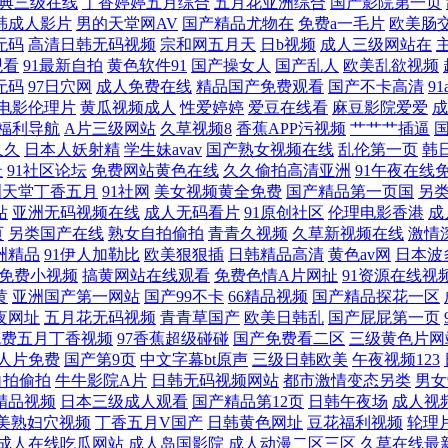
典三级在线
丁香婷婷五月综合
五月花亚洲综合
国产影院第一页
偷偷视频 91干逼网 国产亚洲欧美激 日韩av线路 在线免费电影 国产精品日韩欧美在
韩成人影片
男的天堂网AV
国产精品尤物在
免费a一毛片
欧美肠
无码
高清日韩无码视频
宗和网五月天
日b视频
成人三级网站在
观看
91最新自拍
黄色软件91
国产操女人
国产乱人
欧美乱欲视频
 一区二区综合我 国产处破免费观看 欧美日韩亚 亚洲欧美日韩A片 成人永久 蜜桃app
无码
97日穴网
成人免费在线
精品国产免费观看
国产不卡高清
9
电影伦理片
黄瓜视频成人
性爱婷婷
爱豆在线看
麻豆影院爱爱
成
日本 一道日本 富婆一对一刺激交友 欧美成人性爱综合 亚洲国产精品一二三区 成年人视频
福利导航
A片三级网站
久草视频8
香蕉APP污视频
艹艹艹插逼
久久
日本人妖射精
学生妹avav
国产熟女视频在线
乱伦第一页
韩
区二区 国产天天看天天片 日本熟女另类 在线免费韩国电影 国产日韩成人 全部亚洲国产
址
91社区论坛
免费网站黄色在线
久久偷拍高清亚洲
91午夜在线
洲天堂丁香五月
91社网
美女视频黄全免费
国产精品第一页国
另
站
亚洲无码视频在线
成人无码看片
91原创社区
伦理电影香港
成
观看 女人爽到 亚洲成年a在线观看 成全影视大全在线看我的女友 美女91www 西西44
页
另类国产在线
熟女自拍偷拍
青青久视频
久草新视频在线
激情
洲精品
91伊人加勒比
欧美狠狠插
日韩精品高清
黄色av网
日本波
影音先锋日韩在线 国产经典精品欧美日韩 欧美色图无毒 亚洲三级免费影院 丁香花五月婷
免费小视频
搞黄网站在线观看
免费色情A片网扯
91资源在线视
黄
亚洲国产第一网站
国产99不卡
66精品视频
国产精品探花一区
夜网址
五月花无码视频
青青草国产
欧美日韩乱
国产屁屁第一页
品在线 五月丁香国产在线视频 a片免费视频网址 精品中文字幕乱码视频 亚州国产精品
免费五月丁香视频
97香蕉超级碰碰
国产免费看二区
三级黄色片网
人片免费
国产第9页
中文字幕bt原声
三级日韩欧美
午夜视频123
激情网 99爱人人 精品国产综合成 熟妇的抽插 91桃色入口 黄色亚洲日夜在线 色先锋A
自拍偷拍
牛牛影院A片
日韩无码视频网站
都市激情变态另类
男女
精品视频
日本三级成人观看
国产精品第12页
日韩午夜场
成人视
美熟妇穴视频
丁香五月V国产
日韩黄色网址
豆花福利视频
轮理
成人在线吃瓜网站
成人岛国影院
成人动漫二区三区
久草在线最