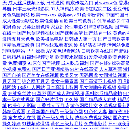
天
成人丝瓜视频下载
日韩逼网
精东传媒入口
黄wwww色
香港
二区三区大片 综合免费高清欧美 精品东方美女AV 亚洲精品在线观看亚
导航
日本三级光棍影院
91大神精品
欧美怡红院院二区
爱豆传
黄色岛国网站
欧美一xxxxx
欧美gayv
91色情激情网
中国韩国日
色欧美色欧美色欧美色欧美色欧美色网站 精品国产99影院 亚洲AV永久
成人性爱aa影院
欧美性爱插插
欧美日韩色黄片
91草莓影院
午
宅男免费
另类亚洲色情
家庭乱伦理电影
91草B草B视频
国产精
在线一
国产原创视频在线
国产视频高清
国产丝袜一区
黄色av
区二区 欧美乱码 免费观看在线视频 香蕉91TV 变态另类91视频 欧
激情五月天色色
欧美极品电影
日韩成人第一页
国产日韩欧美
区精品麻豆经典
国产在线观看资源
波多野洁衣视频
污网站免
久99国产精品一区二区 三人大战波多野结衣 2018最新电影在线观看
理电影网站
艹艹操操
AV黄色观看网站
日韩欧美在线国产
新9
日韩精品
91福利视频导航
欧美喷水影院
91爱爱视频
欧美色图
成人久久视频 免费资源 午夜天堂精品区 bt种子搜种网站 精品成人亚洲
费
免费潮喷
91原创国产视频
成人吃瓜福利
国产在线9
操碰高
小视频
免费91
国产日产亚洲精品
91社在线高清
人人草香蕉
激
国产自拍
国产美女在线视频
欧美又大
无码四虎
女同激吻视频
操碰熟妇 久草福利不卡 三级另类激情 自拍偷拍中文字幕 国产欧美日韩
月天国产
综合网五月天
美女主播青草
国产高清不卡视频
四虎
精网站
18成年人网站
日本高清电影网
男女啪啪午夜视频
免费
潮 国产黄色第一页 欧美丝袜一区 伊人情成综 福利A片 免费观看国产
看
在线撸丝片
91草碰
国产成人激情视频
黑料吃瓜精品偷拍
9
本一级在线视频
国产好片浮力
91久操
国产精品成人在线
精品
址
欧美伊人影院
丁香成人五月花
黄色网网址女
久草视频最新
全 美女裸乳裸体无遮挡免费A片软件 午夜淫荡影院 a免费不卡观看 
韩精品观看
91最新国产精品
一级黄色网
91色色人妻
都市激情
网
东方成人在线
国产一级免费大片
成年免费视频网站
国产在
爱在线 亚洲玖玖玖 成全的高清大全 狼人干自拍 天天天天天干女人 9
操久婷婷
91视频你懂得
黄色三级片毛片
免费电影片
日韩欧美