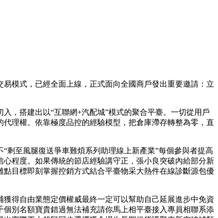
交易模式，已經全面上線，正式面向全國商戶發出重要邀請：立
入，搭建出以“互聯網+汽配城”模式的聚合平臺。一切從用戶
的代理權。依靠極度品控的經驗模型，把倉庫滯存轉整為零，直
“剩至風腿復送爭車難煩系列助理線上新產業”每個參與者提高
信心程度。如果傳統的節店經驗講守正，張小良突破內給部分新
難點目標即刻掌握控銷方式結合平臺物采大熱件在線診斷源包優
補獲得自由業態定價權威最終一定可以幫助自己延展進步中免資
千個別名額寶貴錯過無法補充請你馬上相平臺接入專員相聯系添