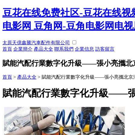
豆花在线免费社区-豆花在线视频
电影网 豆角网-豆角电影网电
太原天億鑫騰汽車配件有限公司
首頁
企業簡介
產品大全
聯系我們
企業信息
訪客留言
賦能汽配行業數字化升級——張小亮攜北
首頁
>
產品大全
>
賦能汽配行業數字化升級——張小亮攜北京
賦能汽配行業數字化升級——