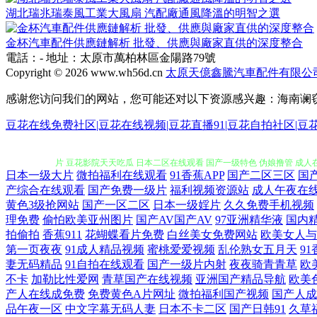
湖北瑞兆瑞泰風工業大風扇 汽配廠通風降溫的明智之選
金杯汽車配件供應鏈解析 批發、供應與廠家直供的深度整合
電話：-
地址：太原市萬柏林區金陽路79號
Copyright © 2026
www.wh56d.cn
太原天億鑫騰汽車配件有限公
感谢您访问我们的网站，您可能还对以下资源感兴趣：海南谰
亚洲精品91在 亚洲码欧洲码一区二区 海角社区尤物 婷婷永久免费 超
豆花在线免费社区|豆花在线视频|豆花直播91|豆花自拍社区|
片 豆花影院天天吃瓜 日本二区在线观看 国产一级特色 伪娘撸管 成人在
日本一级大片
微拍福利在线观看
91香蕉APP
国产二区三区
国
品日韩有码 国产精彩午夜福利 日韩伦理手机在 波多野结超 欧美a在线
产综合在线观看
国产免费一级片
福利视频资源站
成人午夜在
黄色3级抢网站
国产一区二区
日本一级婬片
久久免费手机视频
理免费
偷怕欧美亚州图片
国产AV国产AV
97亚洲精华液
国内
三区在线视频观看免费 99蜜桃在线视频 免费99视频 伊人在线成人视
拍偷拍
香蕉911
花蝴蝶看片免费
白丝美女免费网站
欧美女人与
第一页夜夜
91成人精品视频
蜜桃爱爱视频
乱伦熟女五月天
9
在线观看 日干夜操 91小视频在线观看 美国成人视屏 亚洲天堂第 国产
妻无码精品
91自拍在线观看
国产一级片内射
夜夜骑青青草
欧
不卡
加勒比性爱网
青草国产在线视频
亚洲国产精品导航
欧美
音tv 秋霞影院免费鲁丝片 91n免费处女在 九一成人 亚洲h片在线观
产人在线成免费
免费黄色A片网址
微拍福利国产视频
国产人成
品午夜一区
中文字幕无码人妻
日本不卡二区
国产日韩91
久草