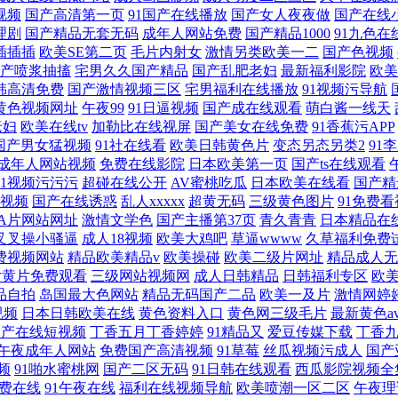
视频
国产高清第一页
91国产在线播放
国产女人夜夜做
国产在线
理剧
国产精品无套无码
成年人网站免费
国产精品1000
91九色在
1插插插
欧美SE第二页
毛片内射女
激情另类欧美一二
国产色视频
产喷浆抽搐
宅男久久国产精品
国产乱肥老妇
最新福利影院
欧美
韩高清免费
国产激情视频三区
宅男福利在线播放
91视频污导航
黄色视频网址
午夜99
91日逼视频
国产成在线观看
萌白酱一线天
老妇
欧美在线tv
加勒比在线视屏
国产美女在线免费
91香蕉污APP
国产男女猛视频
91社在线看
欧美日韩黄色片
变态另态另类2
91
成年人网站视频
免费在线影院
日本欧美第一页
国产ts在线观看
91视频污污污
超碰在线公开
AV蜜桃吃瓜
日本欧美在线看
国产精
视频
国产在线诱惑
乱人xxxxx
超黄无码
三级黄色图片
91免费
A片网站网址
激情文学色
国产主播第37页
青久青青
日本精品在
1叉叉操小骚逼
成人18视频
欧美大鸡吧
草逼wwww
久草福利免费
费视频网站
精品欧美精品v
欧美操碰
欧美二级片网址
精品成人无
女黄片免费观看
三级网站视频网
成人日韩精品
日韩福利专区
欧
品自拍
岛国最大色网站
精品无码国产二品
欧美一及片
激情网婷
视频
日本日韩欧美在线
黄色资料入口
黄色网三级毛片
最新黄色a
国产在线短视频
丁香五月丁香婷婷
91精品又
爱豆传媒下载
丁香
午夜成年人网站
免费国产高清视频
91草莓
丝瓜视频污成人
国产
频
91啪水蜜桃网
国产二区无码
91日韩在线观看
西瓜影院视频全
免费在线
91午夜在线
福利在线视频导航
欧美喷潮一区二区
午夜理