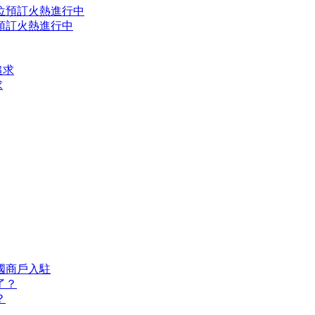
預訂火熱進行中
求
國商戶入駐
？