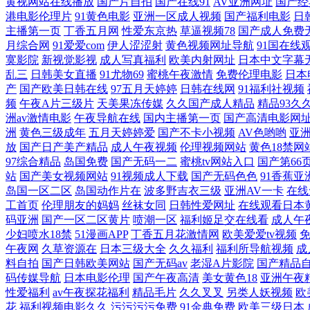
黄视网站在线播放
国产片自拍
国产在线91
AV亚洲网址
国产经
观看 房司令 男女下面进入视频 香蕉久久资源 r人人网 精品精品国 色
港电影伦理片
91黄色电影
亚洲一区成人视频
国产福利电影
日
主播第一页
丁香五月网
性爱东京热
草逼视频78
国产成人免费
月综合网
91爱爱com
伊人涩涩射
黄色视频网址导航
91国在线
久久久久 日本不打 国产欧美在线观看 91啦操全 欧美高清免费精品国产自
寞影院
新视觉影视
成人写真福利
欧美内射网址
日本中文字幕
乱三
日韩美女直播
91尤物69
蜜桃午夜激情
免费伦理电影
日本
产日本亚洲mv 日本天堂网 中韩欧美视频一区 国产精品探花 欧洲亚洲
产
国产欧美日韩在线
97五月天婷婷
日韩在线网
91福利社视频
频
午夜A片三级片
天美果冻传媒
久久国产成人精品
精品93久
美女日出了 97精品国自产 黄色片大全 日韩午夜一区 51成人性爱一
洲av激情电影
午夜导航在线
国内主播第一页
国产高清电影网
洲
黄色三级成年
五月天婷婷爱
国产不卡小视频
AV色哟哟
亚
放
国产日产美产精品
成人午夜视频
伦理视频网站
黄色18禁网
三区 国产成人在线免费 欧美国产一区二区在线 亚洲经典一区 抖阴在线免费
97综合精品
岛国免费
国产无码一二
蜜桃tv网站入口
国产第66
站
国产美女视频网站
91视频成人下载
国产无码色色
91香蕉亚
国产自产视频 日韩激情第三页 自慰五区 国产区地址91 人人摸97 
岛国一区二区
岛国动作片在
波多野吉衣三级
亚洲AV一卡
在线
工首页
伦理朋友的妈妈
丝袜女同
日韩性爱网址
在线观看日本
码亚洲
国产一区二区黄片
喷潮一区
福利姬足交在线看
成人午
香婷婷激情国产 五月伊人婷婷综合 bt种子磁力搜索网页版 久草资源精
少妇喷水18禁
51漫画APP
丁香五月花激情网
欧美爱爱tv视频
午夜网
久草资源在
日本三级大全
久久福利
福利所导航视频
成
久草综合网 听听深爱
料自拍
国产日韩欧美网站
国产无码av
老湿A片影院
国产精品
码传媒导航
日本电影伦理
国产午夜高清
美女黄色18
亚洲午夜
性爱福利
av午夜探花福利
精品毛片
久久叉叉
另类人妖视频
欧
花
福利视频电影久久
污污污污免费
91金典免费
欧美三级日本