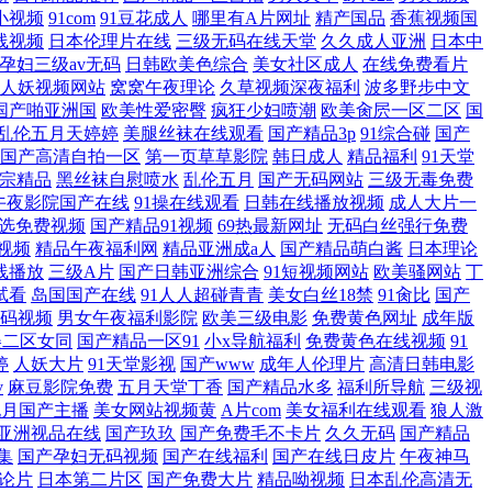
小视频
91com
91豆花成人
哪里有A片网址
精产国品
香蕉视频国
线视频
日本伦理片在线
三级无码在线天堂
久久成人亚洲
日本中
孕妇三级av无码
日韩欧美色综合
美女社区成人
在线免费看片
人妖视频网站
窝窝午夜理论
久草视频深夜福利
波多野步中文
国产啪亚洲国
欧美性爱密臀
疯狂少妇喷潮
欧美肏屄一区二区
国
乱伦五月天婷婷
美腿丝袜在线观看
国产精品3p
91综合碰
国产
国产高清自拍一区
第一页草草影院
韩日成人
精品福利
91天堂
李宗精品
黑丝袜自慰喷水
乱伦五月
国产无码网站
三级无毒免费
午夜影院国产在线
91操在线观看
日韩在线播放视频
成人大片一
选免费视频
国产精品91视频
69热最新网址
无码白丝强行免费
看视频
精品午夜福利网
精品亚洲成a人
国产精品萌白酱
日本理论
线播放
三级A片
国产日韩亚洲综合
91短视频网站
欧美骚网站
丁
试看
岛国国产在线
91人人超碰青青
美女白丝18禁
91肏比
国产
码视频
男女午夜福利影院
欧美三级电影
免费黄色网址
成年版
美二区女同
国产精品一区91
小x导航福利
免费黄色在线视频
91
婷
人妖大片
91天堂影视
国产www
成年人伦理片
高清日韩电影
v
麻豆影院免费
五月天堂丁香
国产精品水多
福利所导航
三级视
九月国产主播
美女网站视频黄
A片com
美女福利在线观看
狼人激
亚洲视品在线
国产玖玖
国产免费毛不卡片
久久无码
国产精品
集
国产孕妇无码视频
国产在线福利
国产在线日皮片
午夜神马
论片
日本第二片区
国产免费大片
精品呦视频
日本乱伦高清无