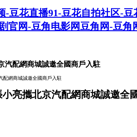
-豆花直播91-豆花自拍社区-豆
视剧官网-豆角电影网豆角网-豆角
京汽配網商城誠邀全國商戶入駐
汽配網商城誠邀全國商戶入駐
張小亮攜北京汽配網商城誠邀全