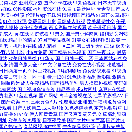
另类四虎
亚洲东京热
国产不卡在线
91九色视频
日本天堂视频
欧美 很很在线 午夜情爱影院 国产精选免费在线观看 色欧美色欧美色欧美
站在线
69性影院
福利资源在线
91自拍最新网址
青青草国产成人
欧美69潮喷
伦理片app下载
激情视频国产精品
91草莓久草超碰
色情COM 人人干超碰94 91日韩区 励志影院 亚洲日逼 国产乱乱一
线
91久久影院
免费日韩电影
日韩成人影视
欧美精品性交
午夜
成人操操
欧美猛交视频
西瓜影院在线观看
欧美做受日韩
国产
香
成人app在线
四虎试看
91男女
国产男小鲜肉同
福利影院网站
视频 国产精品久久久精品 欧美毛片网 喜爱夜蒲粤语在线 成人高清日色 久
在线
精品中的精品
97国产精品视频
91美女在线视频
51欧美
一
院
老司机蜜桃在线
成人精品一区二区
韩日爆乳无码三级
欧美伦
亚洲中文成人门户 初尝禁果稚嫩宫交h 老司机午夜福利院 手机在线视91
多野吉依电影
小h片免费
国产精品色色视屏
国产午夜成人
最新
源站
欧美日韩另类0
91华人
国产日韩一区二区
日本网站在线免
频 黄色网大全 色五月色 91欧洲视频 欧美成人福利精品 亚洲sss无整
魂
超清国产剧大全
91中文字幕在线
免费在线小视频
吃瓜福利
日日操第一页
91网豆花视频
91福利剧场
免费影视观看
91视频
欧美日韩中文一区
手机看片1204
91色快播
福利撸影院
激情五
影的极 91视频观看入口 韩国a爽v 日本最新乱伦视频 在线播放黑丝高
利啪啪
欧洲成人午夜精品
国产精品美乳
男人操蜜桃视频
无码射
免费网站
国产视频高清在线
精品香蕉
求a片网址
麻豆tv在线观
 91论坛在线 国产午夜影视大全 青青久热 亚洲中文久 磁力搜索网站大
费电影
91羞羞视频
国产网站
青草全福视在线
性导航影视AV
日
国产欧美
日韩三级黄色A片
伦理电影亚洲国产
福利姬黄色网
费观看
国产人妖第二
成人影片h
91色婷婷瑟色
东京热狠狠草
日
品日韩 欧洲三级片 亚洲性色图 电影在线观看免费网址 欧美日韩午夜情
91直播
91处女
伊人网青青草
国产又爽又黄又无
久草福利资源
网址
欧美在线免费看
日夜夜欧美
国产大片中文字幕
国产片91
欧美亚洲素人 中国三片高 国产美护士精 青岛微信小程 亚洲专区精品在线
国产热综合
久草网视频在线看
午夜精品网影院
伦理片完整版