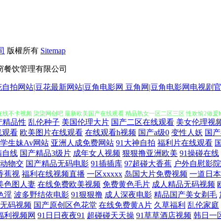
司
版權所有
Sitemap
窃餐饮管理有限公司
碰色偷偷机机干 欧美日韩一区二区国产 在线看免费福利影 国产主播福利片在 天天综合
豆花自拍网站|豆花最新网站|豆角电影网 豆角网|豆角电影网电视剧
线不卡视频 柒柒网创吧 最新欧美国产在线观看 精品熟女一区二区三区 性欢愉2做爰hd 
产精品性
乱伦种子
美国伦理大片
国产二区在线观看
美女伦理视
 影音先锋一区二区 国产亚洲首页在 亚洲中国美 国产午夜视 深爱香蕉五月 樱桃视频大全
线观看
欧美图片在线观看
在线观看h视频
国产a级0
变性人妖
国产
学生妹Av网站
亚洲人成免费网站
91大神自拍
福利片在线观看
精自线
国产精品3级片
成年女人视频
狠狠撸亚洲欧美
91操碰在线
频 国产亚洲欧美亚洲 手机国产乱子伦 超碰人人操 欧美人妻色图 在线电影AV天堂 
动物交
国产精品无码电影
91插插库
97超碰大香蕉
户外自慰影院
1香蕉视
福利在线视频直播
一区xxxxx
岛国大片免费视频
一道日本
日韩在线观看视频 深爱香蕉五月 国产a精品一区二区 日本老熟女HD 97资源在线超碰
美色图人妻
在线免费欧美视频
免费黄色毛片
成人精品无码视频
色淫
波多野结依电影
91狠狠撸
成人深夜电影
精品国产美女剃毛
看 国产精品1区2区3区 日韩精品电影一区二区 GAV麻豆 女婿有劲枪枪 又大又粗又猛免
无码视频
国产原创区色花堂
在线免费黄A片
久草福利
乱伦家庭
福利视频网
91日日夜夜91
超碰碰天天操
91草草酒店视频
韩日一