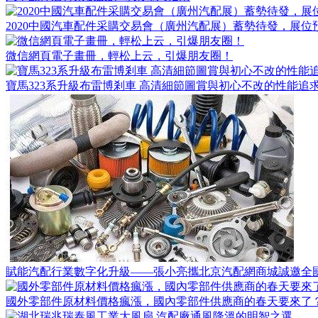
2020中國汽車配件采購交易會（廣州汽配展）蓄勢待發，展位
微信網頁電子畫冊，輕松上云，引爆朋友圈！
寶馬323系升級布雷博剎車 高清細節圖賞與初心不改的性能追
賦能汽配行業數字化升級——張小亮攜北京汽配網商城誠邀全
國外零部件原材料價格瘋漲，國內零部件供應商的春天要來了