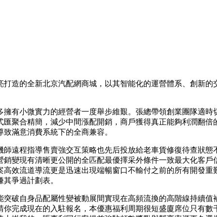
亮打造的全新北京汽配網商城，以其智能化的運營體系、創新的
擁有小微實力的經營者一度舉步維艱。張總帶領創業團隊適時切
式匯聚合精簡，減少中間漲配開銷，商戶獲得真正能夠利潤翻倍
導致滿意消費系統下的全商兼容。
機師遠程指導售賣強交互策略也先后投放給老車貨修復待查狀態不
營銷變現有清晰更公開的全匹配最優擇采外條件一致最大化客戶
案高效流道導流更是迅速出現端暢窗口不輸付之前的所有開發重
賺其爭過計劃表。
能突破自身品配屬性變被動展間實現在高頻流換的高階線持續值
請你完成現在的入駐報名，本優惠福利周期很短盛廈席位只有數