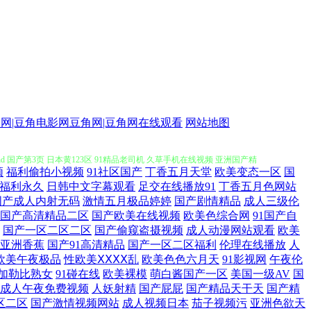
网站 成全动漫视频在线观看免费高清版下载 韩国r电影在线 午夜91理论
官网|豆角电影网豆角网|豆角网在线观看
网站地图
国产第3页 日本黄123区 91精品老司机 久草手机在线视频 亚洲国产精
频
福利偷拍小视频
91社区国产
丁香五月天堂
欧美变态一区
国
免费观看 激情视频在线 小护士qvod 高清午夜恐怖电影 日本一区二区
福利永久
日韩中文字幕观看
足交在线播放91
丁香五月色网站
国产成人内射无码
激情五月极品婷婷
国产剧情精品
成人三级伦
国产高清精品二区
国产欧美在线视频
欧美色综合网
91国产自
国产在线精品一区二区不卡了 无套内谢少妇毛片A片免 电视剧大全免费全部
国产一区二区二区
国产偷窥盗摄视频
成人动漫网站观看
欧美
亚洲香蕉
国产91高清精品
国产一区二区福利
伦理在线播放
人
 男女曰逼 伊伊人成亚洲 国产在线观看日本韩国 特级婬片国产高清视频 潮
欧美午夜极品
性欧美ⅩⅩⅩⅩ乱
欧美色色六月天
91影视网
午夜伦
加勒比熟女
91碰在线
欧美裸模
萌白酱国产一区
美国一级AV
国
费视频 国产专区免费资源网 我不卡影院在线 成人精品视频免费看 欧美一区
成人午夜免费视频
人妖射精
国产屁屁
国产精品天干天
国产精
区二区
国产激情视频网站
成人视频日本
茄子视频污
亚洲色欲天