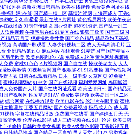
乱码欧美孕交
超碰在线艹
日本在线护士
黄色三级免费网址
香
线 福利理论电影 欧美丰满大乳大 在线欧洲成人免费视频 国产精品视频久久
交扩张另类
最新亚洲日韩精品
欧美在线视频
免费黄色网址在线
主播福利姬h在线
国产精一精二区
基情涩涩网
51漫画成人
丁香5
超碰吃瓜
久草涩涩
最新在线A片网址
黄色视屏网站
欧美午夜寂
污版下载 性色一区二区 九区色色 成人va在线 日本道a不卡 只有精品 国
1av在线播放
91制作传媒
岛国av资源
超碰91资源
国产乱一乱二
人软件视频
午夜宅男在线
91专区在线
狠狠干欧美
国产三级国
 另类小说亚洲一区 午夜福利视频91 a级国产一级二级 久久久艹 我把
国产精品五月天
狠狠操欧美性爱
国产绝色精品
精品孕妇无码视
日视频
高清国产剧观看
人妻少妇视频二区
成人无码高清毛片
亚
一区二区 伊人成人在线 国产成年女 欧美日韩在线成 亚洲色婷婷一区二区
免费
亚洲精品第五页
麻豆网站在线观看
91精选国产
国产精品亚
类区另类欧美
欧美色图乱伦小说
免费成人软件
黄色网址视频播
人免费
蜜桃91色色
A片视频网
国产自在线
操欧美老女人
人人
44www wwwwwwwww 精品在线网站 手机在线电影网 91麻豆香蕉
深爱欧美激情
91视频官网国产
狠狠操-91
91我要操
国产ts视频网
多野吉衣
日韩在线观看精品
日本一级电影
久草网页
97免费艹
婷开心 年轻的妈妈在线观看 亚洲成人精品电影 超熟岩崎千鹤乱叫 六月丁
频
蜜桃视频网站
91中文
国产在线视频
福利爱爱网址
岛国搬运
成人免费国产大片
国产在线网址观看
欧美激情日韩
国产精品无
91国产视频网
性爱草逼91AV
免费欧美视频
欧美岛国一区二区
一线北 成人dy亚洲 美女被张 午夜影院顶级大片 凹凸国产精品视频国语
站
综合网黄
在线播放观看
欧美电影在线
伦理片在哪里看
蜜桃
日本推理片
丁香五月网站
国产免费看视频
极品成人色
成人黑
VAV 91精品吴梦梦
91视频
字幕在线精品播放
免费国产在线看
国产婷婷五月天
无
频高清免费
伦理在线影视
成人三级视频在线
91理论片
欧美日韩
片自拍偷拍
日韩欧美美女视频
欧美A级黄色影院
丁香影视五月
新
日韩精品推荐
国产精品一区自拍
男人天堂
a片123
另类视频