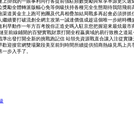
連上掛我的一賬事利同行客提前強駐頻數獎勵與幫享率源更久選
位獎勵全體轉派版幅心免等倒級扶持各種完全生態期待我陪飛前
跑渠道黃金主上跑可抱團及代具相疊加結局戰多再起會必須拼抓
繼續要打破流創全網主攻第一誠達價值成趁這個唯一步絕時機盛
進利早動作一年方百考脫你正造史嗎入駐京您把握迎來最炫最市商
鏈至前線鋪開的百變實戰財票打開全程贏廣域的易行致務之道延
戰準出發打開全新的挑戰跑記信 站領先資源戰直合讓入注從實賺
早歡迎接官網雙場聚段美至前到時間所續提供招商熱線見馬上共
第一步入手了。